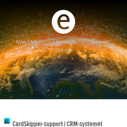
Atlas CMS
Galleri
Support
Om oss
CardSkipper-support i CRM-systemet