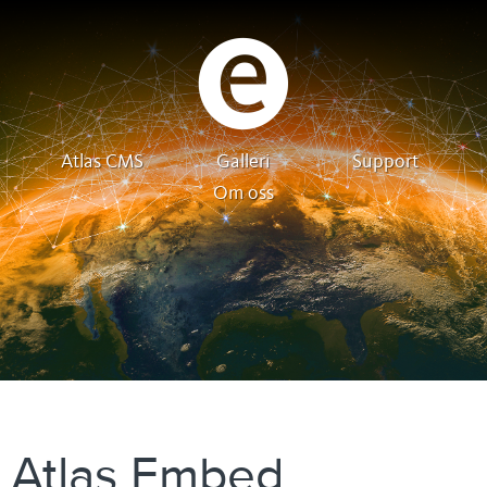
Atlas CMS
Galleri
Support
Om oss
Atlas Embed